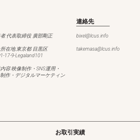
連絡先
者:代表取締役 廣部剛正
bixel@lcus.info
所在地:東京都
目黒区
takemasa@lcus.info
山
1-17-9-Legaland101
内容:映像制作・SNS運用・
b制作・デジタルマーケティン
お取引実績