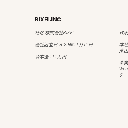
BIXEL.INC
社名:
株式会社BIXEL
代表
会社設立日:
2020年11月11日
本社
東
資本金:
111万円
事業
We
グ